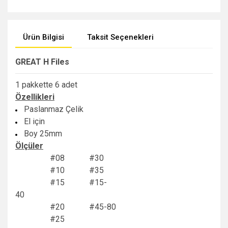
Ürün Bilgisi
Taksit Seçenekleri
GREAT H Files
1 pakkette 6 adet
Özellikleri
Paslanmaz Çelik
El için
Boy 25mm
Ölçüler
#08 #30
#10 #35
#15 #15-
40
#20 #45-80
#25