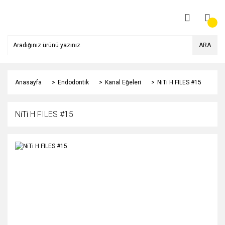
ARA
Anasayfa
Endodontik
Kanal Eğeleri
NiTi H FILES #15
NiTi H FILES #15