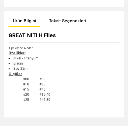
Ürün Bilgisi
Taksit Seçenekleri
GREAT NiTi H Files
1 pakkette 6 adet
Özellikleri
Nikel - Titanyum
El için
Boy 25mm
Ölçüler
#08 #30
#10 #35
#15 #40
#20 #
15-40
#25 #45-80