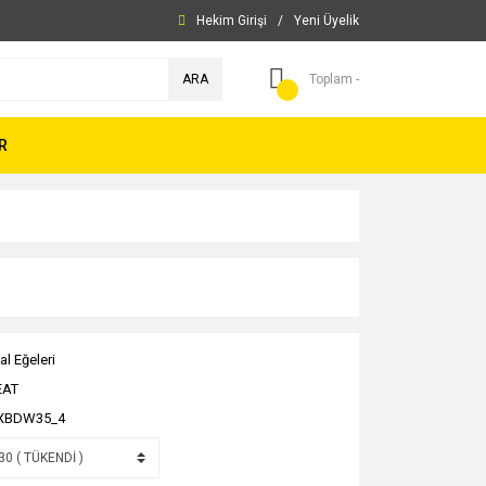
Hekim Girişi
/
Yeni Üyelik
ARA
Toplam -
R
al Eğeleri
EAT
XBDW35_4