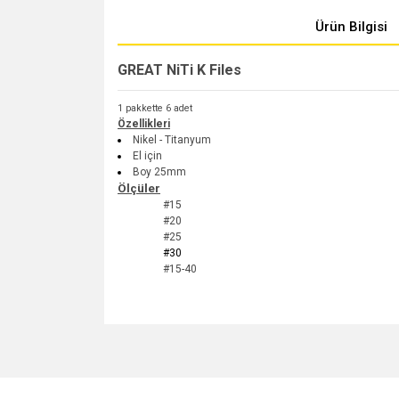
Ürün Bilgisi
GREAT NiTi K Files
1 pakkette 6 adet
Özellikleri
Nikel - Titanyum
El için
Boy 25mm
Ölçüler
#15
#20
#25
#30
#15-40