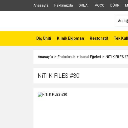
Anasayfa
Hakkımızda
GREAT
VOCO
DÜRR
M
Diş Üniti
Klinik Ekipman
Restoratif
Tek Kul
Anasayfa
Endodontik
Kanal Eğeleri
NiTi K FILES #
NiTi K FILES #30