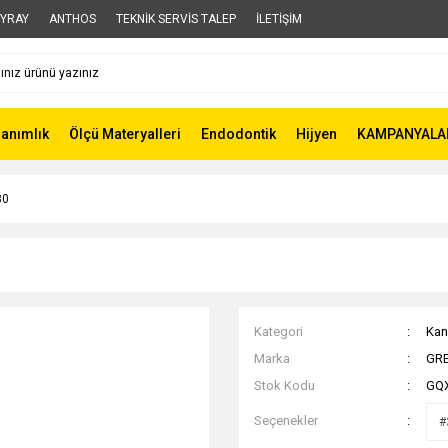
YRAY
ANTHOS
TEKNİK SERVİS TALEP
İLETİŞİM
lanımlık
Ölçü Materyalleri
Endodontik
Hijyen
KAMPANYALA
30
Kategori
Kan
Marka
GR
Stok Kodu
GQ
Seçenekler