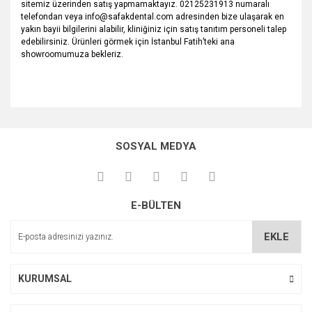
sitemiz üzerinden satış yapmamaktayız. 02125231913 numaralı
telefondan veya info@safakdental.com adresinden bize ulaşarak en
yakın bayii bilgilerini alabilir, kliniğiniz için satış tanıtım personeli talep
edebilirsiniz. Ürünleri görmek için İstanbul Fatih’teki ana
showroomumuza bekleriz.
SOSYAL MEDYA
E-BÜLTEN
EKLE
KURUMSAL