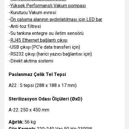
-
Yüksek Performanslı Vakum pompası
-Kurutucu Vakum evresi
-
Ön çalışma alanının aydınlatılması için LED bar
-Anti-toz filtresi
-Su tankına entegre su iletim sensörü
-
RJ45 Ethernet bağlantı çıkışı
-USB çıkışı (PC'e data transferi için)
-RS232 çıkışı (harici yazıcı bağlantısı için)
-Direkt akıtma sistemi
Paslanmaz Çelik Tel Tepsi
A22 : 5 tepsi (288 x 188 x 17 mm)
Sterilizasyon Odası Ölçüleri (ØxD)
A-22: 250 x 450 mm
Ağırlık:
56 kg
Güç Kaynağı:
220-240 Vac 50 Hz-2300W