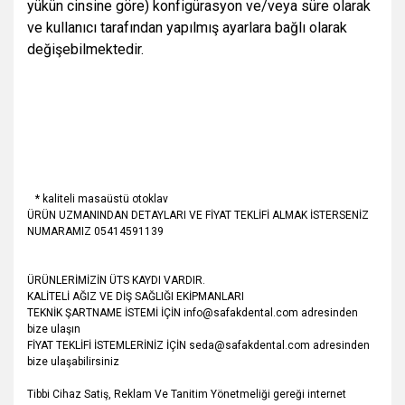
yükün cinsine göre) konfigürasyon ve/veya süre olarak
ve kullanıcı tarafından yapılmış ayarlara bağlı olarak
değişebilmektedir.
* kaliteli masaüstü otoklav
ÜRÜN UZMANINDAN DETAYLARI VE FİYAT TEKLİFİ ALMAK İSTERSENİZ
NUMARAMIZ 05414591139
ÜRÜNLERİMİZİN ÜTS KAYDI VARDIR.
KALİTELİ AĞIZ VE DİŞ SAĞLIĞI EKİPMANLARI
TEKNİK ŞARTNAME İSTEMİ İÇİN info@safakdental.com adresinden
bize ulaşın
FİYAT TEKLİFİ İSTEMLERİNİZ İÇİN seda@safakdental.com adresinden
bize ulaşabilirsiniz
Tibbi Cihaz Satiş, Reklam Ve Tanitim Yönetmeliği gereği internet