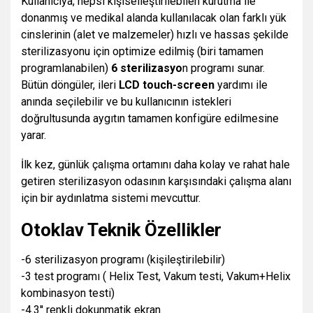
Kullanıcıya, hepsi kişiselleştirilebilen kurutma ile
donanmış ve medikal alanda kullanılacak olan farklı yük
cinslerinin (alet ve malzemeler) hızlı ve hassas şekilde
sterilizasyonu için optimize edilmiş (biri tamamen
programlanabilen)
6 sterilizasyo
n programı sunar.
Bütün döngüler, ileri
LCD touch-screen
yardımı ile
anında seçilebilir ve bu kullanıcının istekleri
doğrultusunda aygıtın tamamen konfigüre edilmesine
yarar.
İlk kez, günlük çalışma ortamını daha kolay ve rahat hale
getiren sterilizasyon odasının karşısındaki çalışma alanı
için bir aydınlatma sistemi mevcuttur.
Otoklav Teknik Özellikler
-6 sterilizasyon programı (kişileştirilebilir)
-3 test programı ( Helix Test, Vakum testi, Vakum+Helix
kombinasyon testi)
-
4.3'' renkli dokunmatik ekran