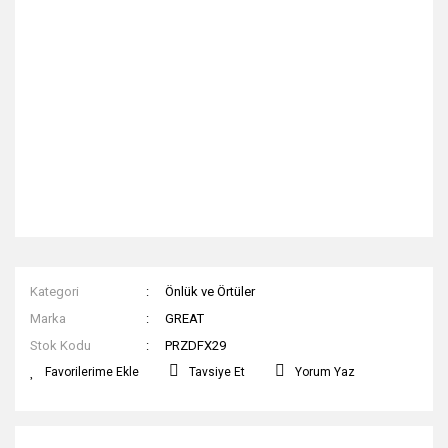
Kategori
Önlük ve Örtüler
Marka
GREAT
Stok Kodu
PRZDFX29
Tavsiye Et
Yorum Yaz