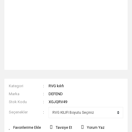
Kategori
RVG kılıfı
Marka
DEFEND
Stok Kodu
XGJQRV49
Seçenekler
Tavsiye Et
Yorum Yaz