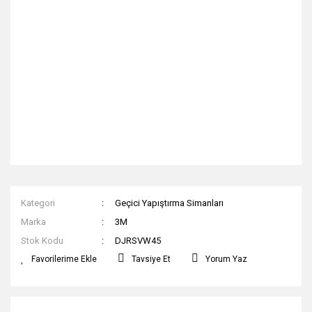
Kategori
Geçici Yapıştırma Simanları
Marka
3M
Stok Kodu
DJRSVW45
Tavsiye Et
Yorum Yaz