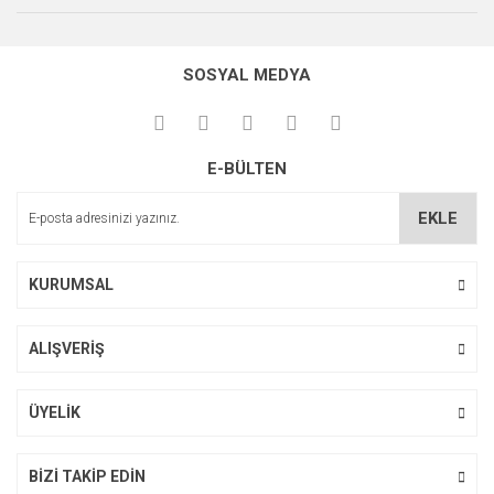
SOSYAL MEDYA
Cavit-G
E-BÜLTEN
EKLE
KURUMSAL
Single Bond Universal Adeziv- 5 ml şişe
ALIŞVERİŞ
ÜYELİK
BİZİ TAKİP EDİN