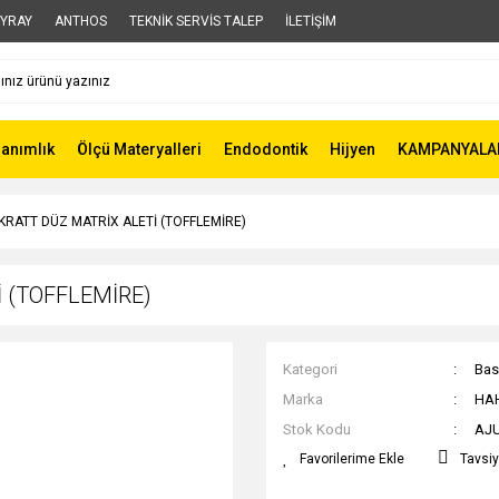
YRAY
ANTHOS
TEKNİK SERVİS TALEP
İLETİŞİM
lanımlık
Ölçü Materyalleri
Endodontik
Hijyen
KAMPANYALA
RATT DÜZ MATRİX ALETİ (TOFFLEMİRE)
 (TOFFLEMİRE)
Kategori
Basi
Marka
HA
Stok Kodu
AJ
Tavsiy