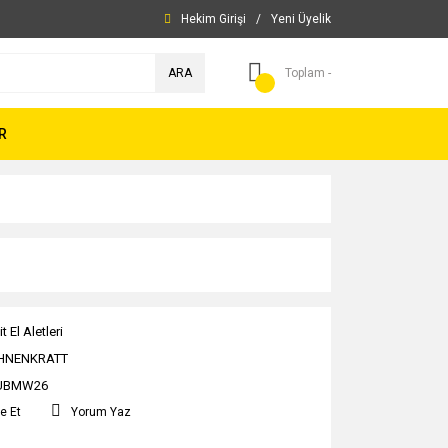
Hekim Girişi
/
Yeni Üyelik
ARA
Toplam -
R
t El Aletleri
HNENKRATT
UBMW26
e Et
Yorum Yaz