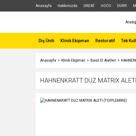
Anasayfa
Hakkımızda
GREAT
VOCO
DÜRR
M
Diş Üniti
Klinik Ekipman
Restoratif
Tek Kul
Anasayfa
Klinik Ekipman
Basit El Aletleri
HAHNENK
HAHNENKRATT DÜZ MATRİX ALETİ