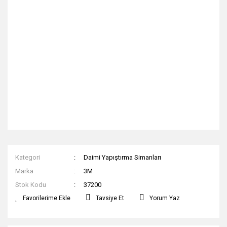
Kategori
Daimi Yapıştırma Simanları
Marka
3M
Stok Kodu
37200
Tavsiye Et
Yorum Yaz