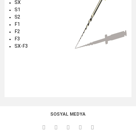
SX
S1
S2
F1
F2
F3
SX-F3
SOSYAL MEDYA