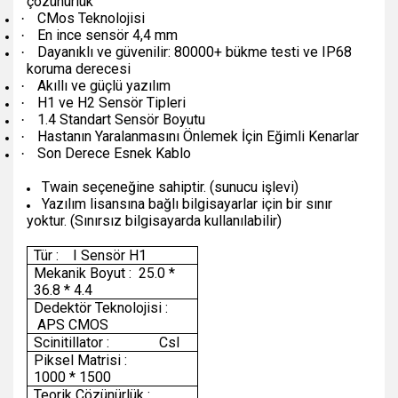
çözünürlük
CMos Teknolojisi
·
En ince sensör 4,4 mm
·
Dayanıklı ve güvenilir: 80000+ bükme testi ve IP68
·
koruma derecesi
Akıllı ve güçlü yazılım
·
H1 ve H2 Sensör Tipleri
·
1.4 Standart Sensör Boyutu
·
Hastanın Yaralanmasını Önlemek İçin Eğimli Kenarlar
·
Son Derece Esnek Kablo
·
Twain seçeneğine sahiptir. (sunucu işlevi)
Yazılım lisansına bağlı bilgisayarlar için bir sınır
yoktur. (Sınırsız bilgisayarda kullanılabilir)
Tür : I Sensör H1
Mekanik Boyut : 25.0 *
36.8 * 4.4
Dedektör Teknolojisi :
APS CMOS
Scinitillator : Csl
Piksel Matrisi :
1000 * 1500
Teorik Çözünürlük :