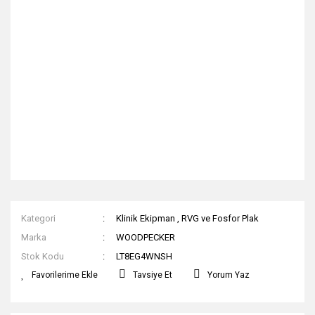
Kategori
Klinik Ekipman
,
RVG ve Fosfor Plak
Marka
WOODPECKER
Stok Kodu
LT8EG4WNSH
Tavsiye Et
Yorum Yaz