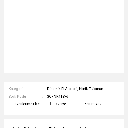
Kategori
Dinamik El Aletleri
,
Klinik Ekipman
Stok Kodu
3QFNR1TSFJ
Tavsiye Et
Yorum Yaz