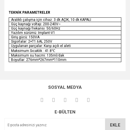
TEKNİK PARAMETRELER
Aralıklı çalışma için cihaz: 3 dk AÇIK, 10 dk KAPALI
Güç kaynağı voltajı: 200-240V~
Güç kaynağı frekansı: 50/60Hz
Yazılım sürümü: Implant-V1
Giriş gücü: 150VA
Sigortalar: 2×T1.6AL 250V
Uygulanan parçalar: Karşı açılı el aleti
℃
Maksimum Sıcaklık : 41.8
Maksimum su hacmi: 135ml/dak
Boyutlar: 276mm*267mm*110mm
SOSYAL MEDYA
E-BÜLTEN
EKLE