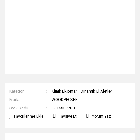
Kategori
Klinik Ekipman
,
Dinamik El Aletleri
Marka
WOODPECKER
Stok Kodu
EU16S377N3
Tavsiye Et
Yorum Yaz