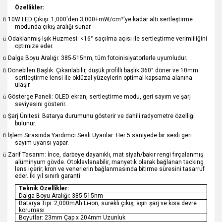
Özellikler:
ü
10W LED Çıkışı: 1,000'den 3,000+mW/cm²'ye kadar altı sertleştirme
modunda çıkış aralığı sunar.
ü
Odaklanmış Işık Huzmesi: <16° saçılma açısı ile sertleştirme verimliliğini
optimize eder.
ü
Dalga Boyu Aralığı: 385-515nm, tüm fotoinisiyatorlerle uyumludur.
ü
Dönebilen Başlık: Çıkarılabilir, düşük profilli başlık 360° döner ve 10mm
sertleştirme lensi ile oklüzal yüzeylerin optimal kapsama alanına
ulaşır.
ü
Gösterge Paneli: OLED ekran, sertleştirme modu, geri sayım ve şarj
seviyesini gösterir.
ü
Şarj Ünitesi: Batarya durumunu gösterir ve dahili radyometre özelliği
bulunur.
ü
İşlem Sırasında Yardımcı Sesli Uyarılar: Her 5 saniyede bir sesli geri
sayım uyarısı yapar.
ü
Zarif Tasarım: İnce, darbeye dayanıklı, mat siyah/bakır rengi fırçalanmış
alüminyum gövde. Otoklavlanabilir, manyetik olarak bağlanan tacking
lens içerir; kron ve venerlerin bağlanmasında bitirme süresini tasarruf
eder. İki yıl sınırlı garanti
Teknik Özellikler:
Dalga Boyu Aralığı: 385-515nm
Batarya Tipi: 2,000mAh Li-ion, sürekli çıkış, aşırı şarj ve kısa devre
koruması
Boyutlar: 23mm Çap x 204mm Uzunluk