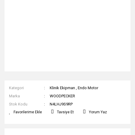
Kategori
Klinik Ekipman
,
Endo Motor
Marka
WOODPECKER
Stok Kodu
N4LHJ9S9RP
Tavsiye Et
Yorum Yaz