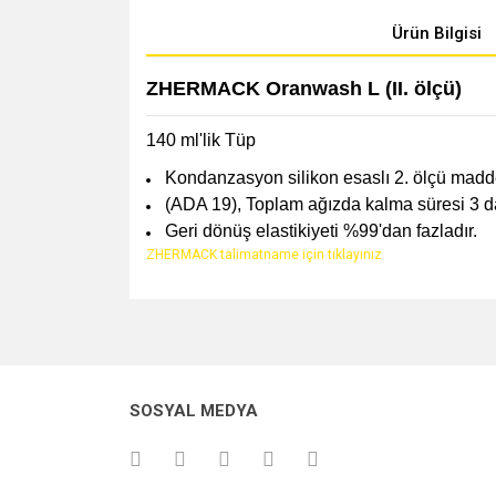
Ürün Bilgisi
ZHERMACK Oranwash L (II. ölçü)
140 ml'lik Tüp
Kondanzasyon silikon esaslı 2. ölçü maddesi
(ADA 19), Toplam ağızda kalma süresi 3 da
Geri dönüş elastikiyeti %99'dan fazladır.
ZHERMACK talimatname için tıklayınız
SOSYAL MEDYA