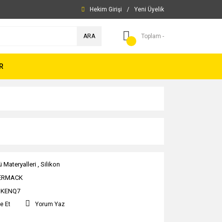
Hekim Girişi
/
Yeni Üyelik
ARA
Toplam -
R
ü Materyalleri
,
Silikon
ERMACK
JKENQ7
e Et
Yorum Yaz