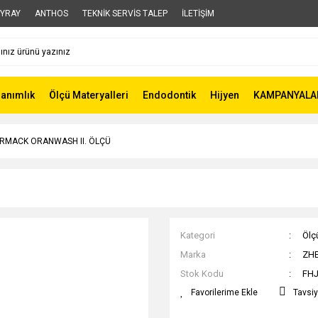
YRAY
ANTHOS
TEKNİK SERVİS TALEP
İLETİŞİM
lanımlık
Ölçü Materyalleri
Endodontik
Hijyen
KAMPANYALA
RMACK ORANWASH II. ÖLÇÜ
Kategori
Ölç
Marka
ZH
Stok Kodu
FH
Tavsiy