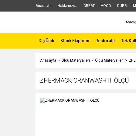
Anasayfa
Hakkımızda
GREAT
VOCO
DÜRR
M
Diş Üniti
Klinik Ekipman
Restoratif
Tek Kul
Anasayfa
Ölçü Materyalleri
Ölçü Materyalleri
ZHE
ZHERMACK ORANWASH II. ÖLÇÜ